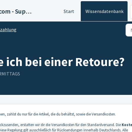
Kostüme.com - Support
Start
Wissensdatenbank
zahlung
 ich bei einer Retoure?
VORMITTAGS
en, zahlst du nur für die Artikel, die du behältst, sowie die Versandkosten.
ckzusenden, erstatten wir dir die Versandkosten für den Standardversand. Die
Ko
st
 Diese Regelung gilt ausschließlich für Rücksendungen innerhalb Deutschlands. Alle