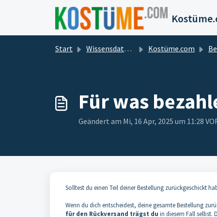
Zum hauptsächlichen Inhalt gehen
Start
Wissensdatenbank
Kostüme.com
Be
Für was bezahle
Geändert am Mi, 16 Apr, 2025 um 11:28 
Solltest du einen Teil deiner Bestellung zurückgeschickt hab
Wenn du dich entscheidest, deine gesamte Bestellung zurü
für den Rückversand trägst du
in diesem Fall selbst.