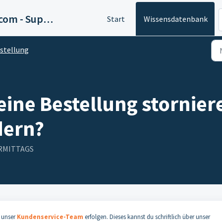
Kostüme.com - Support
Start
Wissensdatenbank
stellung
eine Bestellung stornier
dern?
VORMITTAGS
r unser
Kundenservice-Team
erfolgen. Dieses kannst du schriftlich über unser