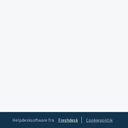
Helpdesksoftware fra
Freshdesk
Cookiepolitik